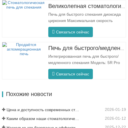
отличается максимальной скоростью
Великолепная стоматологическая печь для спекания F5 Pro
нагрева 80 °C/минуту. Круговой нагрев
Печь для быстрого спекания диоксида
на 360° обеспечивает равномерную
циркония Максимальная скорость
температуру в печи и…
нагрева 200 °C/мин. F5 Про
Связаться сейчас
Инновационный процесс Равномерная
температура печи Печь F5 Pro
отличается максимальной скоростью
Печь для быстрого/медленного спекания зубных протезов Glorious
нагрева 200 °C/минуту, а круговой
Интегрированная печь для быстрого/
нагрев на 360° обеспечивает
медленного спекания Модель: 5R Pro
равномерную температуру и
Новая стоматологическая спекающая
стабильные…
Связаться сейчас
печь специально разработана для
стоматологии и имеет быстрое время
обжига — 90 минут. Он более
Похожие новости
интеллектуален и эффективен,
предлагая вам совершенно другой опыт.
…
2026-01-19
Цена и доступность современных стоматологических решений
2026-01-12
Каким образом наши стоматологические циркониевые материалы могут способствовать вашему успеху?
2025-12-22
Насколько это безопасно и эффективно для пациентов?