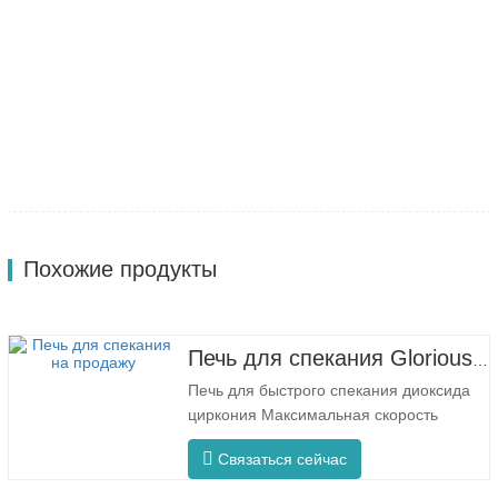
Похожие продукты
Печь для спекания Glorious Dental F5 Max
Печь для быстрого спекания диоксида
циркония Максимальная скорость
нагрева: 80 °C/мин. F5 Макс
Связаться сейчас
Инновационный процесс Равномерная
температура печи Модель F5 Max