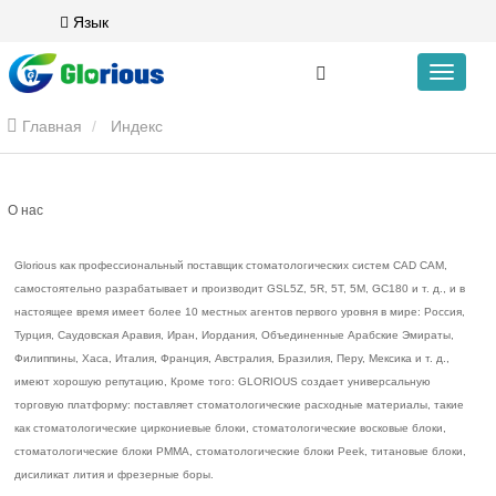
Язык
Главная
Индекс
О нас
Glorious как профессиональный поставщик стоматологических систем CAD CAM,
самостоятельно разрабатывает и производит GSL5Z, 5R, 5T, 5M, GC180 и т. д., и в
настоящее время имеет более 10 местных агентов первого уровня в мире: Россия,
Турция, Саудовская Аравия, Иран, Иордания, Объединенные Арабские Эмираты,
Филиппины, Хаса, Италия, Франция, Австралия, Бразилия, Перу, Мексика и т. д.,
имеют хорошую репутацию, Кроме того: GLORIOUS создает универсальную
торговую платформу: поставляет стоматологические расходные материалы, такие
как стоматологические циркониевые блоки, стоматологические восковые блоки,
стоматологические блоки PMMA, стоматологические блоки Peek, титановые блоки,
дисиликат лития и фрезерные боры.