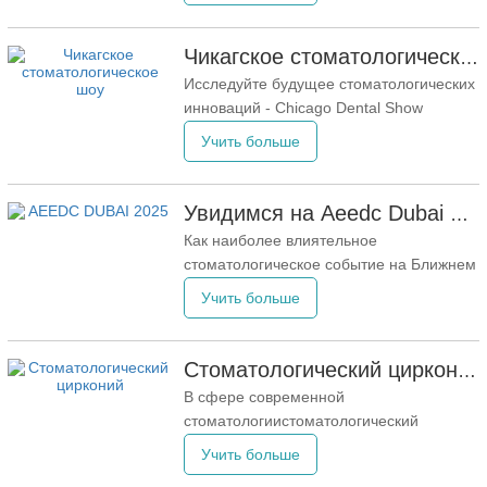
по закупкам стоматологических услуг с
использованием передовых технологий
Чикагское стоматологическое шоу приглашает вас присоединиться к нам!
CAD/CAM. Наша миссия —
Исследуйте будущее стоматологических
поддерживать стоматологов,
инноваций - Chicago Dental Show
предоставляя высококачественные
приглашает вас присоединиться к нам!
Учить больше
продукты и
Уважаемые стоматологические
профессионалы: Добро пожаловать на
160 -й Чикагское стоматологическое шоу
Увидимся на Aeedc Dubai 2025!
(CDS Mid Winter Meeting), одно из
Как наиболее влиятельное
крупнейших в мире стоматологических
стоматологическое событие на Ближнем
мероприятий!
Востоке, Северной Африке и Южной
Учить больше
Азии (Menasa), Dubai Dental Show
впечатляет для его крупномасштабного
и широкого влияния. Выставка
Стоматологический цирконий: революция в современной стоматологии
объединяет ведущие стоматологические
В сфере современной
бренды и производители со всего мира,
стоматологиистоматологический
чтобы продемонстрировать
цирконийстал переломным моментом,
Учить больше
предложив множество преимуществ и