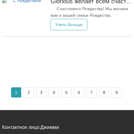
Glorious желает всем счастливого Рождества
кодированием в сочетании с системой
Счастливого Рождества! Мы желаем
визуального отслеживания Al.
вам и вашей семье Рождества,
наполненного любовью, радостью и
Учить больше
прекрасными моментами. Пусть
наступающий год будет наполнен
великими приключениями, счастьем и
обилием благ. Мы с нетерпением ждем
возможности продолжать наслаждаться
красотой природы и вместе
1
2
3
4
5
6
7
8
9
Контактное лицо:
Джимми