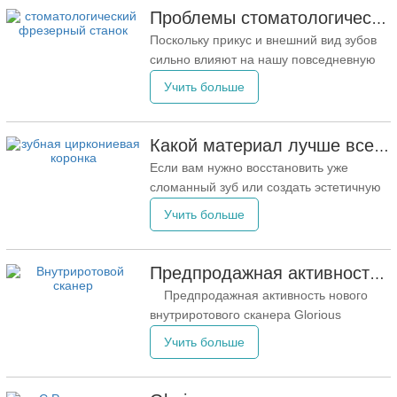
стоматологического рынка Центральной
Проблемы стоматологических фрезерных станков
Азии для глобальных инноваций и
Поскольку прикус и внешний вид зубов
включает в себя обширные выставки и
сильно влияют на нашу повседневную
Центральноазиатский
жизнь, от фрезерных станков требуется
Учить больше
высокая точность обработки. Однако
точностьфрезерный станоксамого по
себе недостаточно для точной
Какой материал лучше всего использовать для зубной коронки?
обработки. Двумя важными
Если вам нужно восстановить уже
предпосылками для поддержания
сломанный зуб или создать эстетичную
точности обработки
улыбку, зубные коронки являются
Учить больше
отличным решением по ряду причин. В
настоящее время существуют
различные реставрационные материалы
Предпродажная активность нового внутриротового сканера Glorious началась.
для зубных коронок, и может быть
Предпродажная активность нового
сложно понять, какой материал лучше
внутриротового сканера Glorious
всего подходит именно вам.
началась. Это ведущий внутриротовой
Учить больше
сканер, призванный упростить процесс
сканирования. Он использует
структурированный свет с однокадровым