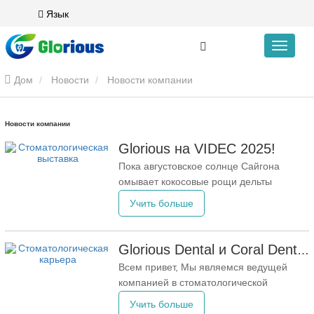
Язык
Дом
Новости
Новости компании
Новости компании
Glorious на VIDEC 2025!
Пока августовское солнце Сайгона
омывает кокосовые рощи дельты
Меконга, Хошимин приветствует
Учить больше
ежегодную стоматологическую феерию:
Vietnam Dental Expo 2025. В этом году
компания Glorious Dental с новой
Glorious Dental и Coral Dental объединяют усилия для защиты вашей стоматологической карьеры
историей и искренним намерением
Всем привет, Мы являемся ведущей
проехала 1500 километров, чтобы
компанией в стоматологической
встретиться с вами на стенде E70 на
отрасли, ориентированной на
Учить больше
предоставление комплексных решений