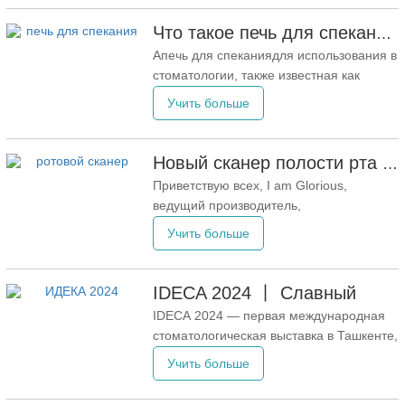
изменив способы выполнения
реставраций зубов. Цирконий,
Что такое печь для спекания в стоматологии?
керамический материал с
Апечь для спеканиядля использования в
замечательными свойствами, в
стоматологии, также известная как
последние годы приобрел значительную
стоматологическая печь или
Учить больше
популярность благодаря своей
стоматологическая печь для спекания,
представляет собой
специализированное оборудование,
Новый сканер полости рта уже доступен
используемое для обработки
Приветствую всех, I am Glorious,
стоматологического диоксида циркония
ведущий производитель,
при высоких температурах, обычно
специализирующийся на
Учить больше
между 1400°C и
стоматологических материалах и
стоматологическом оборудовании CAD
CAM. Стремясь к улучшению здоровья
IDECA 2024 丨 Славный
полости рта, мы стремимся к
IDECA 2024 — первая международная
инновациям и стремимся повысить
стоматологическая выставка в Ташкенте,
эффективность и удобство
Узбекистан, запланированная на 6-8
Учить больше
стоматологических клиник и
мая. Это ключевое мероприятие
направлено на открытие