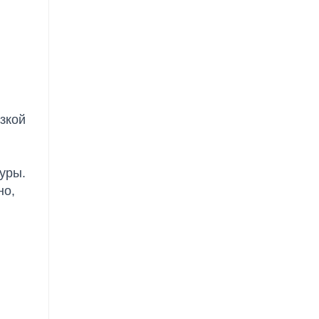
кой 
уры.