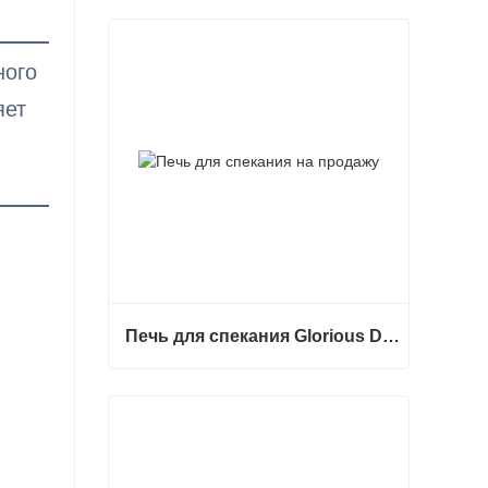
ного
яет
Печь для спекания Glorious Dental F5 Max
Печь для спекания Glorious Dental F5 Max
Связаться сейчас