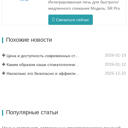
Интегрированная печь для быстрого/
нагрев на 360° обеспечивает
медленного спекания Модель: 5R Pro
равномерную температуру и
Новая стоматологическая спекающая
стабильные…
Связаться сейчас
печь специально разработана для
стоматологии и имеет быстрое время
обжига — 90 минут. Он более
Похожие новости
интеллектуален и эффективен,
предлагая вам совершенно другой опыт.
…
2026-01-19
Цена и доступность современных стоматологических решений
2026-01-12
Каким образом наши стоматологические циркониевые материалы могут способствовать вашему успеху?
2025-12-22
Насколько это безопасно и эффективно для пациентов?
Популярные статьи