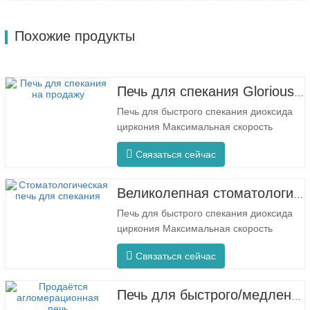
Похожие продукты
Печь для спекания Glorious Dental F5 Max
Печь для быстрого спекания диоксида
циркония Максимальная скорость
нагрева: 80 °C/мин. F5 Макс
Связаться сейчас
Инновационный процесс Равномерная
температура печи Модель F5 Max
отличается максимальной скоростью
Великолепная стоматологическая печь для спекания F5 Pro
нагрева 80 °C/минуту. Круговой нагрев
Печь для быстрого спекания диоксида
на 360° обеспечивает равномерную
циркония Максимальная скорость
температуру в печи и…
нагрева 200 °C/мин. F5 Про
Связаться сейчас
Инновационный процесс Равномерная
температура печи Печь F5 Pro
отличается максимальной скоростью
Печь для быстрого/медленного спекания зубных протезов Glorious
нагрева 200 °C/минуту, а круговой