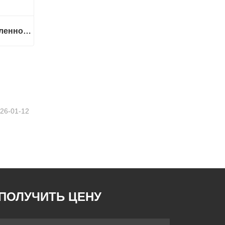
Печь для быстрого/медленного спекания зубных протезов Glorious
Печь для быстрого/медленного спекания зубных протезов Glorious
26-01-12
ПОЛУЧИТЬ ЦЕНУ