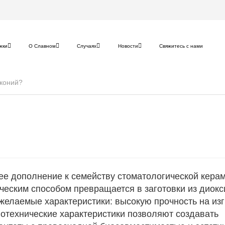
жки
О Славном
Случаях
Новости
Свяжитесь с нами
рконий?
ее дополнение к семейству стоматологической керам
ческим способом превращается в заготовки из диок
желаемые характеристики: высокую прочность на изг
иотехнические характеристики позволяют создавать