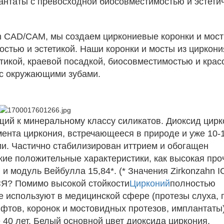
антаты с превосходной биосовместимостью и эстети
n CAD/CAM, мы создаем циркониевые коронки и мост
остью и эстетикой. Наши коронки и мосты из циркони
икой, краевой посадкой, биосовместимостью и крас
 с окружающими зубами.
ий к минеральному классу силикатов. Диоксид цирк
ента циркония, встречающееся в природе и уже 10-
и. Частично стабилизирован иттрием и обогащен
кие положительные характеристики, как высокая про
) и модуль Вейбулла 15,84*. (* Значения Zirkonzahn I
СЯ? Помимо высокой стойкости
Цирконий
полностью
е используют в медицинской сфере (протезы слуха, 
ифтов, коронок и мостовидных протезов, имплантаты)
40 лет. Белый основной цвет диоксида циркония,