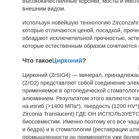
высококачественные коронки, мосты и импл
внешним видом.
Используя новейшую технологию Zirconzah
которые отличаются ценой, посадкой, прочн
обладают исключительной прочностью, эстет
которые естественным образом сочетаются
Что такое
Цирконий
?
Цирконий (ZrSiO4) — минерал, принадлежащ
(ZrO2) представляет собой соединение элем
применяемое в ортопедической стоматологи
алюминием. Результатом этого являются та
на изгиб (>1400 МПа*), твердость (1200 HV*
Zirconia Translucent) ГДЕ ОН ИСПОЛЬЗУЕТ
биосовместим. Именно поэтому его все чащ
и бедра) и в стоматологии (реставрации шт
промышленности он применяется уже более 