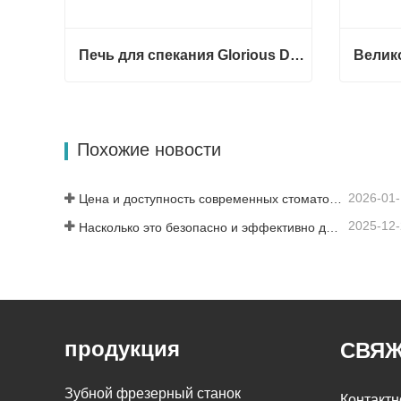
Печь для спекания Glorious Dental F5 Max
Печь для спекания Glorious Dental F5 Max
Связаться сейчас
Связа
Похожие новости
2026-01
Цена и доступность современных стоматологических решений
2025-12
Насколько это безопасно и эффективно для пациентов?
продукция
СВЯЖ
Зубной фрезерный станок
Контактн