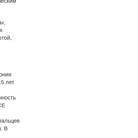
ческим
ы,
я
отой,
ония
15 лет
чность
CE
пальцев
. В