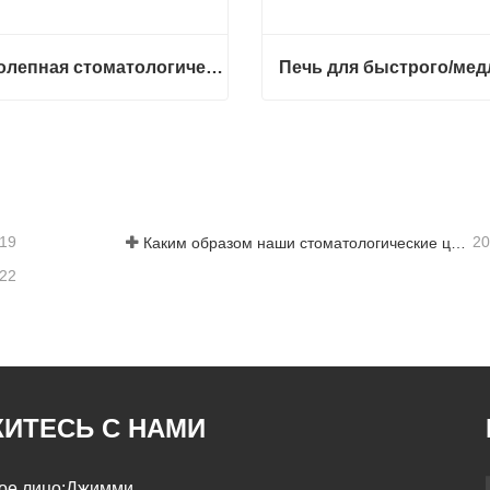
Великолепная стоматологическая печь для спекания F5 Pro
Великолепная стоматологическая печь для спекания F5 Pro
ться сейчас
Связаться сейчас
-19
20
Каким образом наши стоматологические циркониевые материалы могут способствовать вашему успеху?
-22
ИТЕСЬ С НАМИ
ое лицо:
Джимми