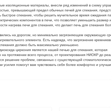
ые изоляционные материалы, внесли ряд изменений в схему упра
оростью, превышающей предел обычных печей для спекания, предс
ть быстрое спекание, чтобы решить мучительное время ожидания п
трических компонентов в печи, что позволяет уменьшить размер и
сти нагрева печи для спекания, что делает печь для спекания бо
новились на дорогом, но минимально загрязняющем окружающую ср
гревательного элемента. Есть надежда, что загрязнение кремниев
спекания должно быть максимально уменьшено.
я диоксида циркония является нашей печью для спекания, которая
 на протяжении всего процесса, от проектирования НИОКР до реа
ется решение проблем, связанных с существующей стоматологичес
и усилия помогут вам чувствовать себя более комфортно и улучши