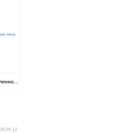
Печь для быстрого/медленного спекания зубных протезов Glorious
Печь для быстрого/медленного спекания зубных протезов Glorious
26-01-12