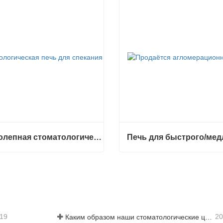
Великолепная стоматологическая печь для спекания F5 Pro
Великолепная стоматологическая печь для спекания F5 Pro
ться сейчас
Связаться сейчас
-19
20
Каким образом наши стоматологические циркониевые материалы могут способствовать вашему успеху?