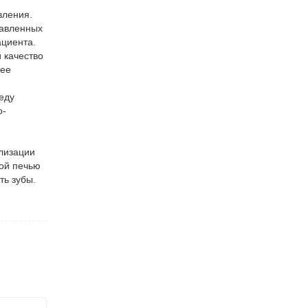
вления.
тавленных
ациента.
 качество
лее
еду
о-
лизации
кой печью
ть зубы.