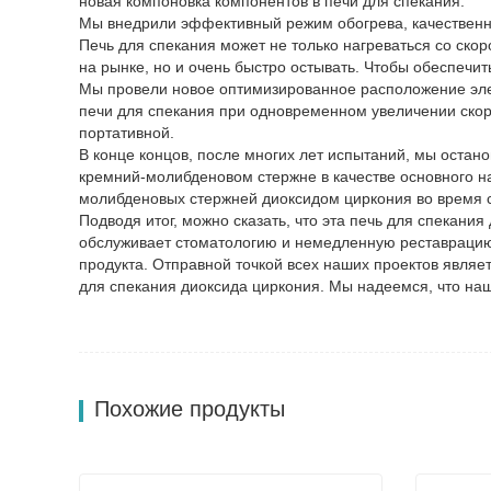
новая компоновка компонентов в печи для спекания.
Мы внедрили эффективный режим обогрева, качественн
Печь для спекания может не только нагреваться со ск
на рынке, но и очень быстро остывать. Чтобы обеспечи
Мы провели новое оптимизированное расположение элек
печи для спекания при одновременном увеличении скоро
портативной.
В конце концов, после многих лет испытаний, мы оста
кремний-молибденовом стержне в качестве основного на
молибденовых стержней диоксидом циркония во время 
Подводя итог, можно сказать, что эта печь для спекани
обслуживает стоматологию и немедленную реставрацию
продукта. Отправной точкой всех наших проектов явля
для спекания диоксида циркония. Мы надеемся, что наш
Похожие продукты