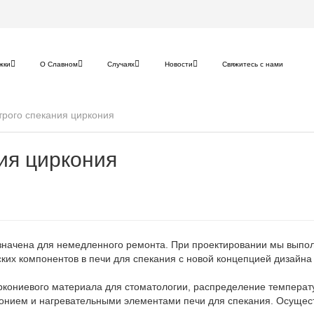
жки
О Славном
Случаях
Новости
Свяжитесь с нами
трого спекания циркония
ия циркония
азначена для немедленного ремонта. При проектировании мы выпо
их компонентов в печи для спекания с новой концепцией дизайна 
ркониевого материала для стоматологии, распределение температ
онием и нагревательными элементами печи для спекания. Осуществ