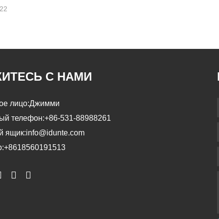
-22
ИТЕСЬ С НАМИ
ое лицо:
Джимми
ый телефон:
+86-531-88988261
й ящик:
info@idunte.com
:
+8618560191513